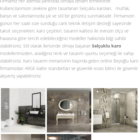
Firmamız her adımda yanınızda olmaya devam etmektedir.
Kullanıcılarımızın zevkine göre tasarlanan Selçuklu karoları, mutfak,
banyo ve salonlarınızda şık ve stil bir görüntü sunmaktadır. Firmamızın
günün her saati size sunduğu canlı teknik iletişim desteği sayesinde
taksit seçenekleri, karo çeşitleri, tasarım kalitesi ile evinizin ölçü ve
havasına göre tercih edebileceğiniz modeller hakkında bilgi sahibi
olabilirsiniz. Stil olarak ilerisinde olmayı başaran
Selçuklu karo
modellerimizden, aradığınız renk ve tasarım uyumu seçeneği ile sahip
olabilirsiniz. Karo tasarım mimarisinin başında gelen online Beyoğlu karo
firmamızdan ARGE kalite standartları ve güvenlik esası bilinci ile güvenle
alışveriş yapabilirsiniz.