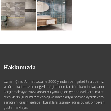
Hakkımızda
Uzman Çinici Ahmet Usta ile 2000 yılından beri şirket tecrübemiz
ve ürün kalitemiz ile değerli müşterilerimizin tüm karo ihtiyaçlarını
karşılamaktayız. Yüzyıllardan bu yana gelen geleneksel karo imalat
tekniklerini günümüz teknoloji ve imkanlarıyla harmanlayarak karo
sanatının icrasını gelecek kuşaklara taşımak adına büyük bir özveri
göstermekteyiz.