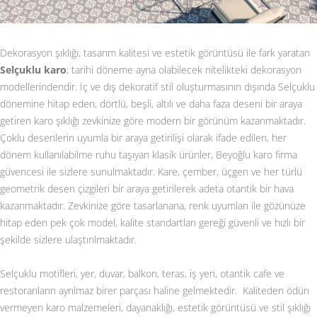
Dekorasyon şıklığı, tasarım kalitesi ve estetik görüntüsü ile fark yaratan
Selçuklu karo
; tarihi döneme ayna olabilecek nitelikteki dekorasyon
modellerindendir. İç ve dış dekoratif stil oluşturmasının dışında Selçuklu
dönemine hitap eden, dörtlü, beşli, altılı ve daha faza deseni bir araya
getiren karo şıklığı zevkinize göre modern bir görünüm kazanmaktadır.
Çoklu desenlerin uyumla bir araya getirilişi olarak ifade edilen, her
dönem kullanılabilme ruhu taşıyan klasik ürünler, Beyoğlu karo firma
güvencesi ile sizlere sunulmaktadır. Kare, çember, üçgen ve her türlü
geometrik desen çizgileri bir araya getirilerek adeta otantik bir hava
kazanmaktadır. Zevkinize göre tasarlanana, renk uyumları ile gözünüze
hitap eden pek çok model, kalite standartları gereği güvenli ve hızlı bir
şekilde sizlere ulaştırılmaktadır.
Selçuklu motifleri, yer, duvar, balkon, teras, iş yeri, otantik cafe ve
restoranların ayrılmaz birer parçası haline gelmektedir. Kaliteden ödün
vermeyen karo malzemeleri, dayanaklığı, estetik görüntüsü ve stil şıklığı