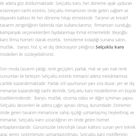
ile adeta göz doldurmaktadır. Selçuklu karo, her döneme ayak uyduran
eskimeyen tarihi esintisi, Selçuklu mimarisinin önde gelen sağlam ve
dayanıklı kalitesi ile her döneme hitap etmektedir. Tarzının ve kreatif
tasarım zenginliğinin farkında olan kullanıcılarımız; firmamızın sunduğu
kampanyalı seçeneklerden faydalanmayı ihmal etmemelidir. Beyoğlu
karo firma hizmeti olarak estetik, temizleme kolaylığı sunana salon,
mutfak, banyo, hol, iç ve dış dekorasyon şıklığınızı
Selçuklu karo
modelleri ile süsleyebilirsiniz.
Son moda tasarım şıklığı, renk geçişleri, parlak, mat ve yarı mat renk
sunumları ile birleşen Selçuklu estetik mimarisi adeta mekânlarınıza
canlılık kazandırmaktadır. Parlak stil uyumunun yanı sıra duvar, yer ve dış
mimariye kazandırdığı tarihi derinlik, Selçuklu karo modellerinin en büyük
özeliklerindendir. Banyo, mutfak, oturma odası ve diğer içmimarı yapısı,
Selçuklu desenleri ile adeta çağın aynası olmuş durumdadır. Dönemin
önde gelen tasarım mimarisine sahip işçiliği uzmanlaşmış heykeltıraş ve
mimarlar, Selçuklu karo ustacılığının en önde gelen hizmet
erbaplarındandır. Günümüzde teknolojik tasarı kalitesi sunan yeni teknik
araç gereç sistemimizin uzmanlaştırılması, Selçuklu karo motiflerinin