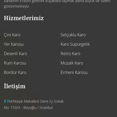
sanatının icrasını gelecek kuşaklara taşımak adına büyük bir özveri
göstermekteyiz.
Hizmetlerimiz
Çini Karo
Selçuklu Karo
Yer Karosu
Karo Süpürgelik
Desenli Karo
Retro Karo
Rum Karosu
Mozaik Karo
Bordür Karo
Ermeni Karosu
İletişim
Fetihtepe Mahallesi Dere İçi Sokak
No: 153/A - Beyoğlu / İstanbul