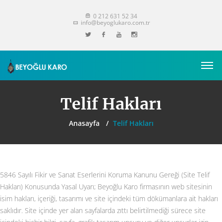
0 212 631 52 34
info@beyoglukaro.com.tr
Telif Hakları
Anasayfa
Telif Hakları
5846 Sayılı Fikir ve Sanat Eserlerini Koruma Kanunu Gereği (Site Telif
Hakları) Konusunda Yasal Uyarı; Beyoğlu Karo firmasının web sitesinin
isim hakları, içeriği, tasarımı ve site içindeki tüm dökümanlara ait hakları
saklıdır. Site içinde yer alan sayfalarda zıttı belirtilmediği sürece site