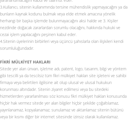
yararlandırılacağını kabul ve taahhüt eder.
3.Kullanıcı, sitenin kullanımında tersine mühendislik yapmayacağını ya da
bunların kaynak kodunu bulmak veya elde etmek amacına yönelik
herhangi bir başka işlemde bulunmayacağını aksi halde ve 3. Kişiler
nezdinde doğacak zararlardan sorumlu olacağını, hakkında hukuki ve
cezai işlem yapılacağını peşinen kabul eder.
4.Sitenin üyelerinin birbirleri veya üçüncü şahıslarla olan ilişkileri kendi
sorumluluğundadır.
FİKRİ MÜLKİYET HAKLARI
Sitede yer alan ünvan, işletme adı, patent, logo, tasarım, bilgi ve yöntem
gibi tescilli ya da tescilsiz tüm fikri mülkiyet hakları site işleteni ve sahibi
firmaya veya belirtilen ilgilisine ait olup ulusal ve ulusal hukukun
korunması altındadır. Sitenin ziyaret edilmesi veya bu sitedeki
hizmetlerden yararlanılması söz konusu fikri mülkiyet hakları konusunda
hiçbir hak vermez sitede yer alan bilgiler hiçbir şekilde çoğaltılamaz,
yayınlanamaz, kopyalanamaz, sunulamaz ve aktarılamaz sitenin bütünü
veya bir kısmı diğer bir internet sitesinde izinsiz olarak kullanılamaz.