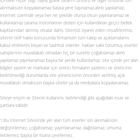
içindeki hiçbir bilgi, sayfa, grafik tasarım unsuru ve diğer unsurlar izin
alınmaksızın kopyalanamaz başka yere taşınamaz,alıntı yapılamaz,
internet üzerinde veya her ne şekilde olursa olsun yayınlanamaz ve
kullanılamaz (arama motorlarının dizileri için kullandıkları geçici bellek
kayıtlarından alınmış olsalar dahi). Sitemizi ziyaret eden misafirlerimiz,
sitenin telif hakkı konusunda firmamızın tüm talep ve açıklamalarını
kabul ettiklerini beyan ve taahhüt ederler. hakları saklı tutulmuş eserler
sahiplerinin muvafakati olmadan hiç bir suretle çoğaltılamaz alıntı
yapılamaz yayınlanamaz başka bir yerde kullanılamaz. site içinde yer alan
bilgiler yazılım ve markalar için üretici firmaların yazılımcı ve üreticinin
belirtilmediği durumlarda site yöneticisinin önceden verilmiş açık
muvafakati olmaksızın başka siteler ya da medyalara kopyalanamaz.
Siteye erişim ve Sitenin kullanımı, belirlendiği gibi aşağıdaki esas ve
şartlara tabidir.
1.Bu İnternet Sitesinde yer alan tüm eserler izin alınmaksızın
değiştirilemez, çoğaltılamaz, yayımlanamaz, dağıtılamaz, umuma
iletilemez, başka bir lisana çevrilemez.