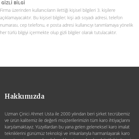
GİZLİ BİLGİ
Firma üzerinden kullanıcıların ilettiği kişisel bilgileri 3. kişilere
açıklamayacaktır. Bu kişisel bilgiler; kişi adı soyadı adresi, telefon
numarası, cep telefonu, e posta adresi kullanıcıyı tanımlamaya yönelik
her türlü bilgiyi içermekte olup gizli bilgiler olarak tutulacaktır.
Hakkımızda
Uzman Çinici Ahmet Usta ile 2000 yılından beri şirket tecrübemiz
ve ürün kalitemiz ile değerli müşterilerimizin tüm karo ihtiyaçlarını
karşılamaktayız. Yüzyıllardan bu yana gelen geleneksel karo imalat
tekniklerini günümüz teknoloji ve imkanlarıyla harmanlayarak karo