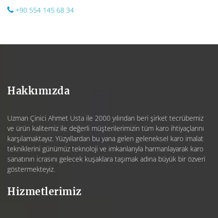
+90 554 145 68 34
Hakkımızda
Uzman Çinici Ahmet Usta ile 2000 yılından beri şirket tecrübemiz
ve ürün kalitemiz ile değerli müşterilerimizin tüm karo ihtiyaçlarını
karşılamaktayız. Yüzyıllardan bu yana gelen geleneksel karo imalat
tekniklerini günümüz teknoloji ve imkanlarıyla harmanlayarak karo
sanatının icrasını gelecek kuşaklara taşımak adına büyük bir özveri
göstermekteyiz.
Hizmetlerimiz