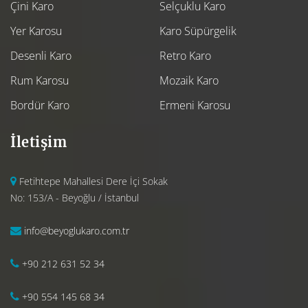
Çini Karo
Selçuklu Karo
Yer Karosu
Karo Süpürgelik
Desenli Karo
Retro Karo
Rum Karosu
Mozaik Karo
Bordür Karo
Ermeni Karosu
İletişim
Fetihtepe Mahallesi Dere İçi Sokak
No: 153/A - Beyoğlu / İstanbul
info@beyoglukaro.com.tr
+90 212 631 52 34
+90 554 145 68 34