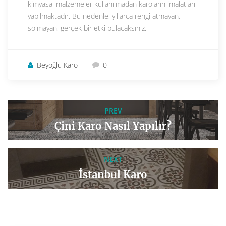
kimyasal malzemeler kullanılmadan karoların imalatları
yapılmaktadır. Bu nedenle, yıllarca rengi atmayan,
solmayan, gerçek bir etki bulacaksınız.
Beyoğlu Karo
0
PREV
Çini Karo Nasıl Yapılır?
NEXT
İstanbul Karo