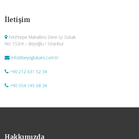
İletişim
Fetihtepe Mahallesi Dere İçi Sokak
No: 153/A – Beyoğlu / İstanbul
info@beyoglukaro.com.tr
+90 212 631 52 34
+90 554 145 68 34
Hakkımızda