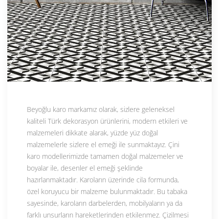
Beyoğlu karo markamız olarak, sizlere geleneksel
kaliteli Türk dekorasyon ürünlerini, modern etkileri ve
malzemeleri dikkate alarak, yüzde yüz doğal
malzemelerle sizlere el emeği ile sunmaktayız. Çini
karo modellerimizde tamamen doğal malzemeler ve
boyalar ile, desenler el emeği şeklinde
hazırlanmaktadır. Karoların üzerinde cila formunda,
özel koruyucu bir malzeme bulunmaktadır. Bu tabaka
sayesinde, karoların darbelerden, mobilyaların ya da
farklı unsurların hareketlerinden etkilenmez. Çizilmesi