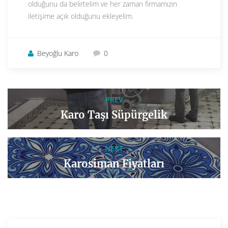
olduğunu da belirtelim ve her zaman firmamızın
iletişime açık olduğunu ekleyelim.
Beyoğlu Karo
0
PREV
Karo Taşı Süpürgelik
NEXT
Karosiman Fiyatları