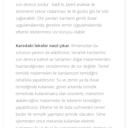
son derece zordur. Kaldı ki, belirli aralıklar ile
zeminlerin tekrar cilalanması ile ilk günkü gibi bir etki
sağlanabilir. Öte yandan, karoların gerek duvar
uygulamalarında, gerekse zemin uygulamalarında
elbette lekelenmesi söz konusu olabilir.
Karodaki lekeler nasıl çıkar
, firmamızdan bu
sorunun yanıtını da alabilirsiniz. Seramik karolarımız
son derece kaliteli ve tamamen doğal malzemelerden
hazırlandığından, temizlenmesi de zor değildir. Temel
temizlik malzemeleri ile karolarınızın temizliğini
rahatlıkla yapabilirsiniz. Su ve zemin ya da duvar
temizliğinde kullanılan, genel anlamda temizlik
temelinde kullanılmakta olan ürünlerle, marketten
alabileceğiniz malzemeler ile lekelerin temizliğini
yapabilirsiniz. Elbette tel ile fazla sürtmeden temel
bezler ile temizlik yapmanız yerinde olacaktır. Silme
işleminden önce mekanda kullanılan elektrik
süpürgesi ile ya da el ile süpürerek tozların alınması ve