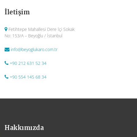
İletişim
Fetihtepe Mahallesi Dere İçi Sokak
No: 153/A – Beyoğlu / İstanbul
info@beyoglukaro.com.tr
+90 212 631 52 34
+90 554 145 68 34
Hakkımızda