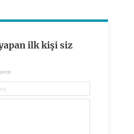
apan ilk kişi siz
şlerdir