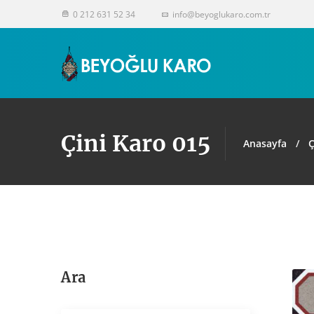
0 212 631 52 34
info@beyoglukaro.com.tr
Çini Karo 015
Anasayfa
Ç
Ara