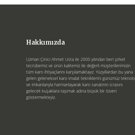
Hakkımızda
Uzman Çinici Ahmet Usta ile 2000 yılından beri şirket
tecrübemiz ve ürün kalitemiz ile değerli müşterilerimizin
tüm karo ihtiyaçlarını karşılamaktayız. Yüzyıllardan bu yana
gelen geleneksel karo imalat tekniklerini günümüz teknoloj
ve imkanlarıyla harmanlayarak karo sanatının icrasını
gelecek kuşaklara taşımak adına büyük bir özveri
göstermekteyiz.