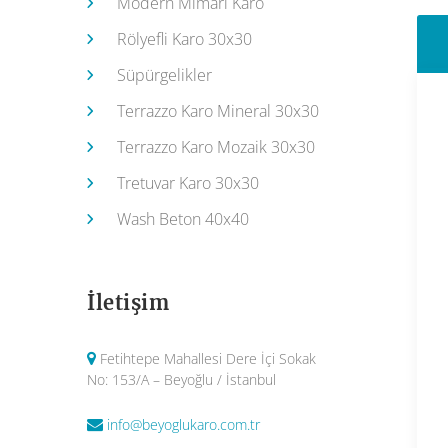
Modern Mimari Karo
Rölyefli Karo 30x30
Süpürgelikler
Terrazzo Karo Mineral 30x30
Terrazzo Karo Mozaik 30x30
Tretuvar Karo 30x30
Wash Beton 40x40
İletişim
Fetihtepe Mahallesi Dere İçi Sokak
No: 153/A – Beyoğlu / İstanbul
info@beyoglukaro.com.tr