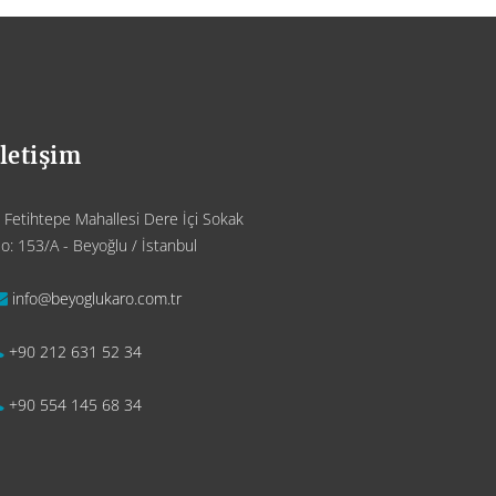
İletişim
Fetihtepe Mahallesi Dere İçi Sokak
o: 153/A - Beyoğlu / İstanbul
info@beyoglukaro.com.tr
+90 212 631 52 34
+90 554 145 68 34