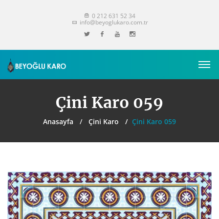
0 212 631 52 34
info@beyoglukaro.com.tr
Çini Karo 059
Anasayfa
Çini Karo
Çini Karo 059