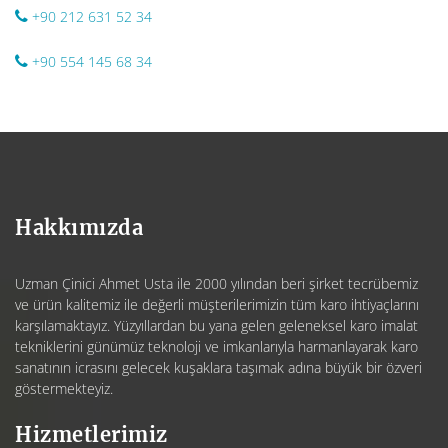
+90 212 631 52 34
+90 554 145 68 34
Hakkımızda
Uzman Çinici Ahmet Usta ile 2000 yılından beri şirket tecrübemiz
ve ürün kalitemiz ile değerli müşterilerimizin tüm karo ihtiyaçlarını
karşılamaktayız. Yüzyıllardan bu yana gelen geleneksel karo imalat
tekniklerini günümüz teknoloji ve imkanlarıyla harmanlayarak karo
sanatının icrasını gelecek kuşaklara taşımak adına büyük bir özveri
göstermekteyiz.
Hizmetlerimiz