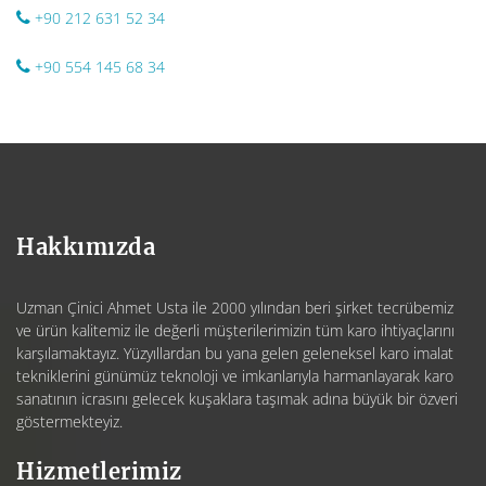
+90 212 631 52 34
+90 554 145 68 34
Hakkımızda
Uzman Çinici Ahmet Usta ile 2000 yılından beri şirket tecrübemiz
ve ürün kalitemiz ile değerli müşterilerimizin tüm karo ihtiyaçlarını
karşılamaktayız. Yüzyıllardan bu yana gelen geleneksel karo imalat
tekniklerini günümüz teknoloji ve imkanlarıyla harmanlayarak karo
sanatının icrasını gelecek kuşaklara taşımak adına büyük bir özveri
göstermekteyiz.
Hizmetlerimiz