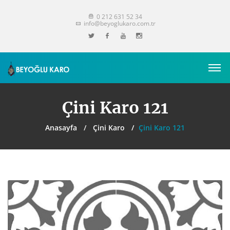
0 212 631 52 34
info@beyoglukaro.com.tr
Çini Karo 121
Anasayfa
Çini Karo
Çini Karo 121