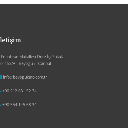
İletişim
Fetihtepe Mahallesi Dere İçi Sokak
o: 153/A - Beyoğlu / İstanbul
info@beyoglukaro.com.tr
+90 212 631 52 34
+90 554 145 68 34