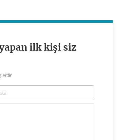
apan ilk kişi siz
şlerdir