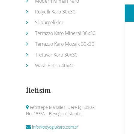
Modern Mimari Karo
Rölyefli Karo 30x30
Süpürgelikler
Terrazzo Karo Mineral 30x30
Terrazzo Karo Mozaik 30x30
Tretuvar Karo 30x30
Wash Beton 40x40
İletişim
Fetihtepe Mahallesi Dere İçi Sokak
No: 153/A – Beyoğlu / İstanbul
info@beyoglukaro.com.tr