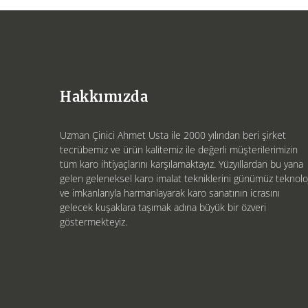
Hakkımızda
Uzman Çinici Ahmet Usta ile 2000 yılından beri şirket
tecrübemiz ve ürün kalitemiz ile değerli müşterilerimizin
tüm karo ihtiyaçlarını karşılamaktayız. Yüzyıllardan bu yana
gelen geleneksel karo imalat tekniklerini günümüz teknoloj
ve imkanlarıyla harmanlayarak karo sanatının icrasını
gelecek kuşaklara taşımak adına büyük bir özveri
göstermekteyiz.