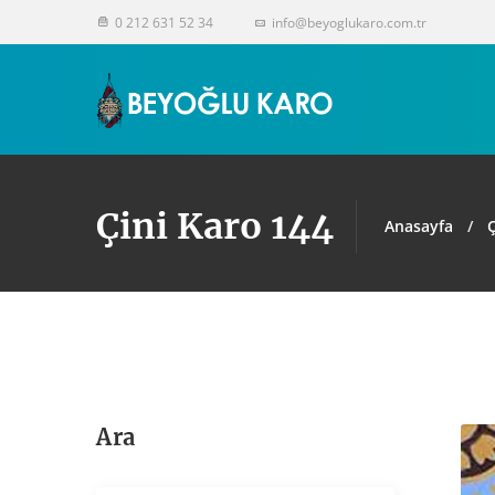
0 212 631 52 34
info@beyoglukaro.com.tr
Çini Karo 144
Anasayfa
Ç
Ara