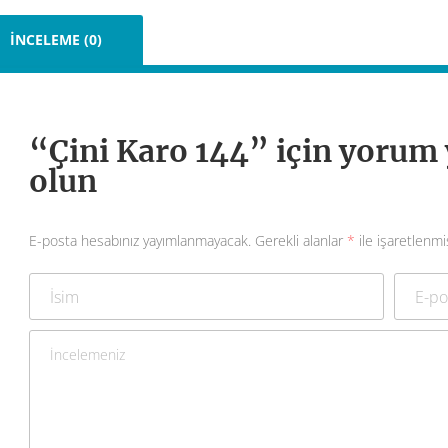
İNCELEME (0)
“Çini Karo 144” için yorum y
olun
E-posta hesabınız yayımlanmayacak.
Gerekli alanlar
*
ile işaretlenmi