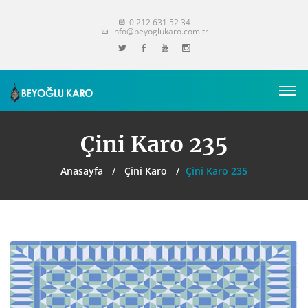
0 212 631 52 34
info@beyoglukaro.com.tr
Çini Karo 235
Anasayfa
Çini Karo
Çini Karo 235