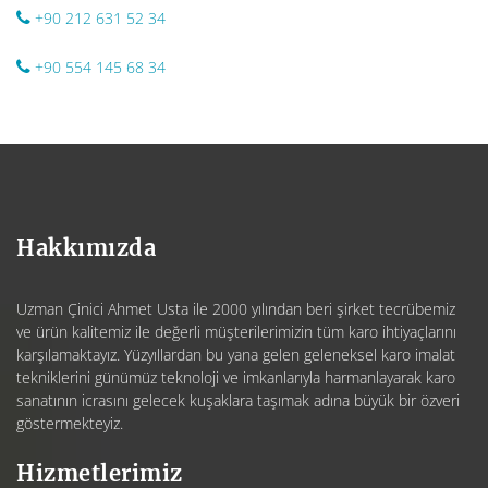
+90 212 631 52 34
+90 554 145 68 34
Hakkımızda
Uzman Çinici Ahmet Usta ile 2000 yılından beri şirket tecrübemiz
ve ürün kalitemiz ile değerli müşterilerimizin tüm karo ihtiyaçlarını
karşılamaktayız. Yüzyıllardan bu yana gelen geleneksel karo imalat
tekniklerini günümüz teknoloji ve imkanlarıyla harmanlayarak karo
sanatının icrasını gelecek kuşaklara taşımak adına büyük bir özveri
göstermekteyiz.
Hizmetlerimiz