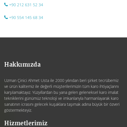
+90 212 631 52 34
+90 554 145 68 34
Hakkımızda
Uzman Çinici Ahmet Usta ile 2000 yılından beri şirket tecrübemiz
ve ürün kalitemiz ile değerli müşterilerimizin tüm karo ihtiyaçlarını
karşılamaktayız. Yüzyıllardan bu yana gelen geleneksel karo imalat
tekniklerini günümüz teknoloji ve imkanlarıyla harmanlayarak karo
sanatının icrasını gelecek kuşaklara taşımak adına büyük bir özveri
göstermekteyiz.
Hizmetlerimiz