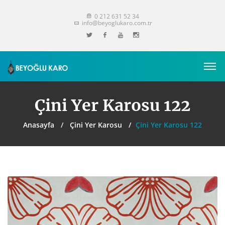
0 212 631 52 34
info@beyoglukaro.com.tr
Çini Yer Karosu 122
Anasayfa
Çini Yer Karosu
Çini Yer Karosu 122