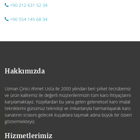
+90 212 631 52 34
+90 554 145 68 34
Hakkımızda
Uzman Çinici Ahmet Usta ile 2000 yılından beri şirket tecrübemiz
ve ürün kalitemiz ile değerli müşterilerimizin tüm karo ihtiyaçlarını
karşılamaktayız. Yüzyıllardan bu yana gelen geleneksel karo imalat
tekniklerini günümüz teknoloji ve imkanlarıyla harmanlayarak karo
sanatının icrasını gelecek kuşaklara taşımak adına büyük bir özveri
göstermekteyiz.
Hizmetlerimiz