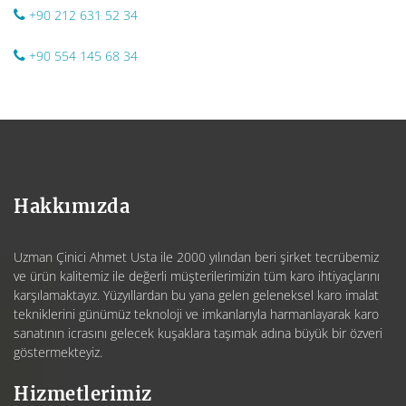
+90 212 631 52 34
+90 554 145 68 34
Hakkımızda
Uzman Çinici Ahmet Usta ile 2000 yılından beri şirket tecrübemiz
ve ürün kalitemiz ile değerli müşterilerimizin tüm karo ihtiyaçlarını
karşılamaktayız. Yüzyıllardan bu yana gelen geleneksel karo imalat
tekniklerini günümüz teknoloji ve imkanlarıyla harmanlayarak karo
sanatının icrasını gelecek kuşaklara taşımak adına büyük bir özveri
göstermekteyiz.
Hizmetlerimiz