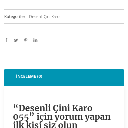
Kategoriler:
Desenli Çini Karo
İNCELEME (0)
“Desenli Çini Karo
055” için yorum yapan
ilk kişi siz olun