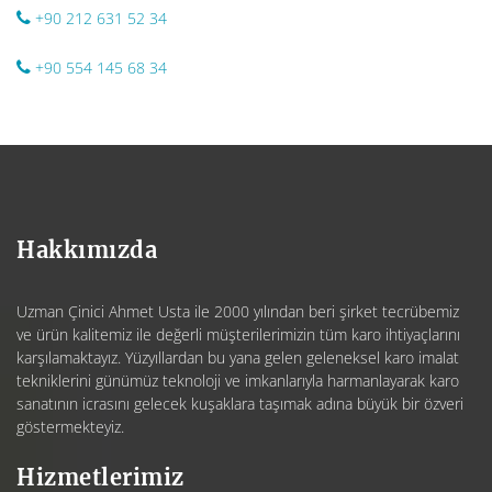
+90 212 631 52 34
+90 554 145 68 34
Hakkımızda
Uzman Çinici Ahmet Usta ile 2000 yılından beri şirket tecrübemiz
ve ürün kalitemiz ile değerli müşterilerimizin tüm karo ihtiyaçlarını
karşılamaktayız. Yüzyıllardan bu yana gelen geleneksel karo imalat
tekniklerini günümüz teknoloji ve imkanlarıyla harmanlayarak karo
sanatının icrasını gelecek kuşaklara taşımak adına büyük bir özveri
göstermekteyiz.
Hizmetlerimiz