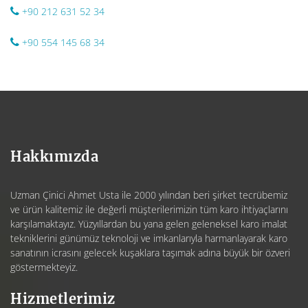
+90 212 631 52 34
+90 554 145 68 34
Hakkımızda
Uzman Çinici Ahmet Usta ile 2000 yılından beri şirket tecrübemiz
ve ürün kalitemiz ile değerli müşterilerimizin tüm karo ihtiyaçlarını
karşılamaktayız. Yüzyıllardan bu yana gelen geleneksel karo imalat
tekniklerini günümüz teknoloji ve imkanlarıyla harmanlayarak karo
sanatının icrasını gelecek kuşaklara taşımak adına büyük bir özveri
göstermekteyiz.
Hizmetlerimiz