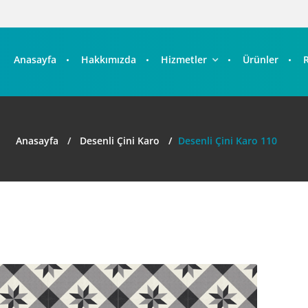
Anasayfa
Hakkımızda
Hizmetler
Ürünler
Anasayfa
Desenli Çini Karo
Desenli Çini Karo 110