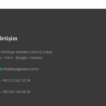
İletişim
Fetihtepe Mahallesi Dere İçi Sokak
o: 153/A - Beyoğlu / İstanbul
info@beyoglukaro.com.tr
+90 212 631 52 34
+90 554 145 68 34