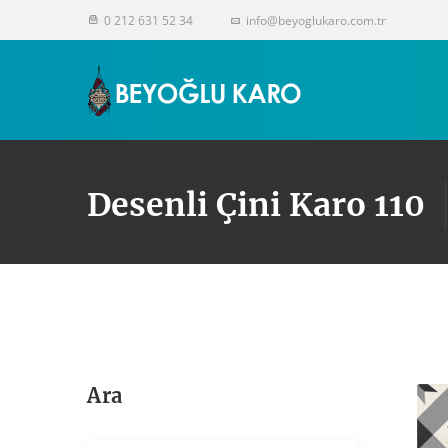
0 212 631 52 34
info@beyoglukaro.com.tr
Desenli Çini Karo 110
Ara