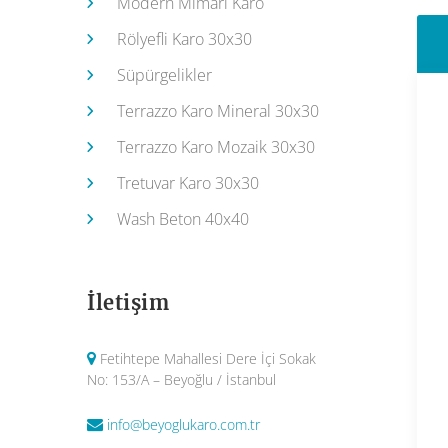
Modern Mimari Karo
Rölyefli Karo 30x30
Süpürgelikler
Terrazzo Karo Mineral 30x30
Terrazzo Karo Mozaik 30x30
Tretuvar Karo 30x30
Wash Beton 40x40
İletişim
Fetihtepe Mahallesi Dere İçi Sokak
No: 153/A – Beyoğlu / İstanbul
info@beyoglukaro.com.tr