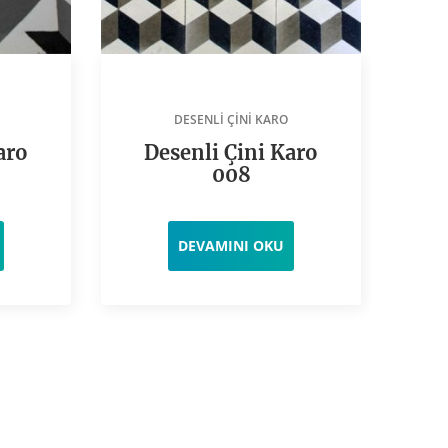
DESENLI ÇINI KARO
aro
Desenli Çini Karo
D
008
DEVAMINI OKU