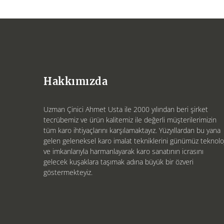
Hakkımızda
Uzman Çinici Ahmet Usta ile 2000 yılından beri şirket
tecrübemiz ve ürün kalitemiz ile değerli müşterilerimizin
tüm karo ihtiyaçlarını karşılamaktayız. Yüzyıllardan bu yana
gelen geleneksel karo imalat tekniklerini günümüz teknoloj
ve imkanlarıyla harmanlayarak karo sanatının icrasını
gelecek kuşaklara taşımak adına büyük bir özveri
göstermekteyiz.