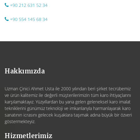
+90 212 631 52 34
+90 554 145 68 34
Hakkımızda
Uzman Çinici Ahmet Usta ile 2000 yılından beri şirket tecrübemiz
ve ürün kalitemiz ile değerli müşterilerimizin tüm karo ihtiyaçlarını
karşılamaktayız. Yüzyıllardan bu yana gelen geleneksel karo imalat
tekniklerini günümüz teknoloji ve imkanlarıyla harmanlayarak karo
sanatının icrasını gelecek kuşaklara taşımak adına büyük bir özveri
göstermekteyiz.
Hizmetlerimiz