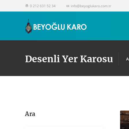
0 212 631 52 34
info@beyoglukaro.com.tr
Desenli Yer Karosu
A
Ara