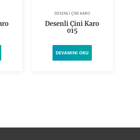
DESENLI ÇINI KARO
aro
Desenli Çini Karo
D
015
DEVAMINI OKU