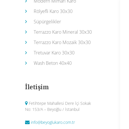
Modern Mimari Karo
Rölyefli Karo 30x30
Süpürgelikler
Terrazzo Karo Mineral 30x30
Terrazzo Karo Mozaik 30x30
Tretuvar Karo 30x30
Wash Beton 40x40
İletişim
Fetihtepe Mahallesi Dere İçi Sokak
No: 153/A – Beyoğlu / İstanbul
info@beyoglukaro.com.tr