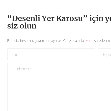
“Desenli Yer Karosu” için y
siz olun
E-posta hesabınız yayımlanmayacak.
Gerekli alanlar
*
ile işaretlenmi