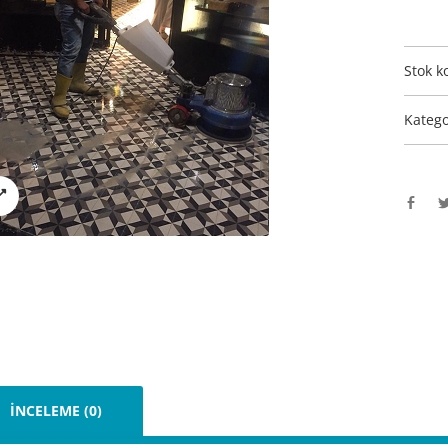
Stok k
Katego
İNCELEME (0)