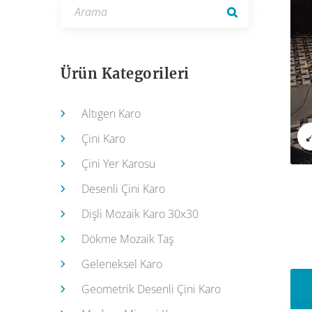
Ürün Kategorileri
Altıgen Karo
Çini Karo
Çini Yer Karosu
Desenli Çini Karo
Dişli Mozaik Karo 30x30
Dökme Mozaik Taş
Geleneksel Karo
Geometrik Desenli Çini Karo