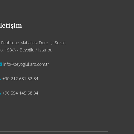
İletişim
Fetihtepe Mahallesi Dere İçi Sokak
o: 153/A - Beyoğlu / İstanbul
info@beyoglukaro.com.tr
+90 212 631 52 34
+90 554 145 68 34