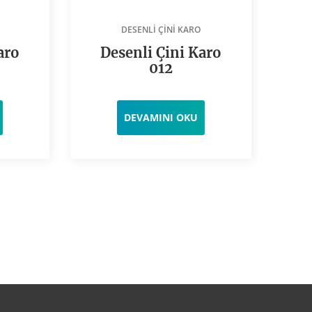
DESENLI ÇINI KARO
aro
Desenli Çini Karo
D
012
DEVAMINI OKU