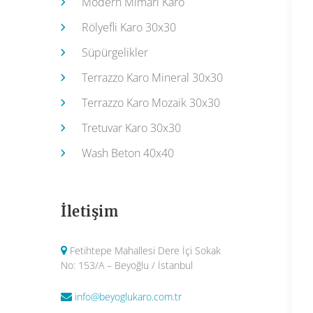
Modern Mimari Karo
Rölyefli Karo 30x30
Süpürgelikler
Terrazzo Karo Mineral 30x30
Terrazzo Karo Mozaik 30x30
Tretuvar Karo 30x30
Wash Beton 40x40
İletişim
Fetihtepe Mahallesi Dere İçi Sokak
No: 153/A – Beyoğlu / İstanbul
info@beyoglukaro.com.tr