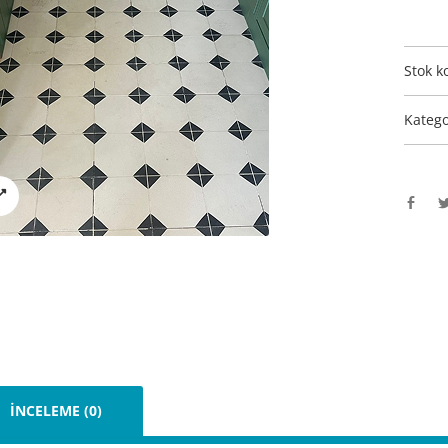
Stok k
Katego
İNCELEME (0)