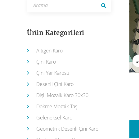
Ürün Kategorileri
Altıgen Karo
Çini Karo
Çini Yer Karosu
Desenli Çini Karo
Dişli Mozaik Karo 30x30
Dökme Mozaik Taş
Geleneksel Karo
Geometrik Desenli Çini Karo