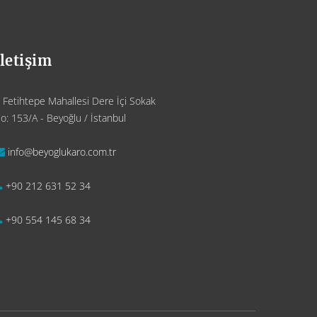
İletişim
Fetihtepe Mahallesi Dere İçi Sokak
o: 153/A - Beyoğlu / İstanbul
info@beyoglukaro.com.tr
+90 212 631 52 34
+90 554 145 68 34