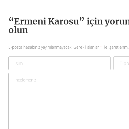
“Ermeni Karosu” için yorum 
olun
E-posta hesabınız yayımlanmayacak.
Gerekli alanlar
*
ile işaretlenmi