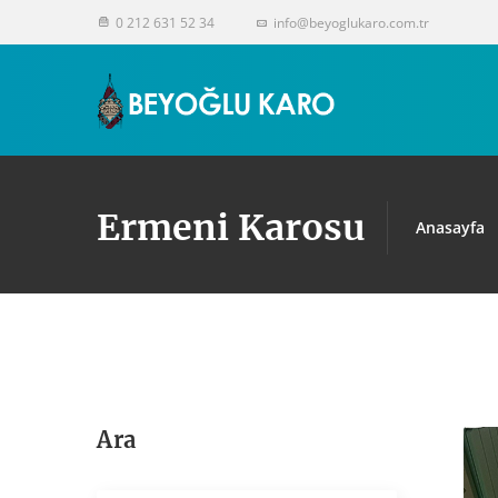
0 212 631 52 34
info@beyoglukaro.com.tr
Ermeni Karosu
Anasayfa
Ara