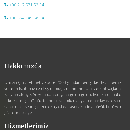
+90 212 631 52 34
+90 554 145 68 34
Hakkımızda
Uzman Çinici Ahmet Usta ile 2000 yılından beri şirket tecrübemiz
ve ürün kalitemiz ile değerli müşterilerimizin tüm karo ihtiyaçlarını
karşılamaktayız. Yüzyıllardan bu yana gelen geleneksel karo imalat
tekniklerini günümüz teknoloji ve imkanlarıyla harmanlayarak karo
sanatının icrasını gelecek kuşaklara taşımak adına büyük bir özveri
göstermekteyiz.
Hizmetlerimiz