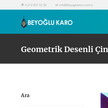
0 212 631 52 34
info@beyoglukaro.com.tr
Geometrik Desenli Çin
Ara