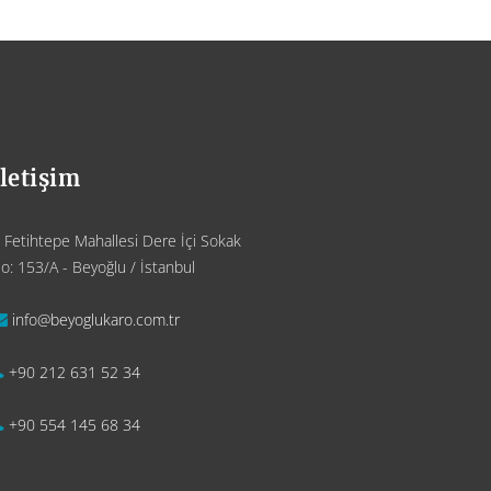
İletişim
Fetihtepe Mahallesi Dere İçi Sokak
o: 153/A - Beyoğlu / İstanbul
info@beyoglukaro.com.tr
+90 212 631 52 34
+90 554 145 68 34