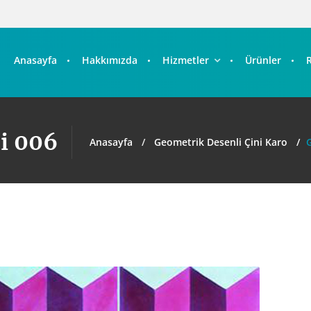
Anasayfa
Hakkımızda
Hizmetler
Ürünler
i 006
Anasayfa
Geometrik Desenli Çini Karo