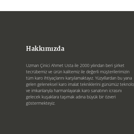
Hakkımızda
Uzman Çinici Ahmet Usta ile 2000 yılından beri şirket
tecrübemiz ve ürün kalitemiz ile değerli müşterilerimizin
tüm karo ihtiyaçlarını karşılamaktayız. Yüzyıllardan bu yana
gelen geleneksel karo imalat tekniklerini günümüz teknoloj
ve imkanlarıyla harmanlayarak karo sanatının icrasını
gelecek kuşaklara taşımak adına büyük bir özveri
göstermekteyiz.