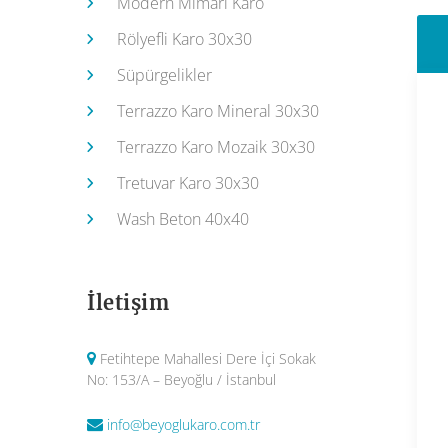
Modern Mimari Karo
Rölyefli Karo 30x30
Süpürgelikler
Terrazzo Karo Mineral 30x30
Terrazzo Karo Mozaik 30x30
Tretuvar Karo 30x30
Wash Beton 40x40
İletişim
Fetihtepe Mahallesi Dere İçi Sokak
No: 153/A – Beyoğlu / İstanbul
info@beyoglukaro.com.tr