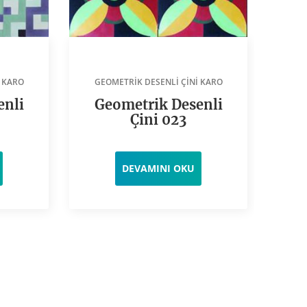
 KARO
GEOMETRIK DESENLI ÇINI KARO
GE
enli
Geometrik Desenli
G
Çini 023
DEVAMINI OKU