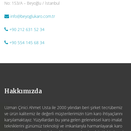
No: 153/A – Beyoğlu / İstanbul
info@beyoglukaro.com.tr
+90 212 631 52 34
+90 554 145 68 34
Hakkımızda
Uzman Çinici Ahmet Usta ile 2000 yılından beri şirket tecrübemiz
ve ürün kalitemiz ile değerli müşterilerimizin tüm karo ihtiyaçlarını
karşılamaktayız. Yüzyıllardan bu yana gelen geleneksel karo imalat
tekniklerini günümüz teknoloji ve imkanlarıyla harmanlayarak karo