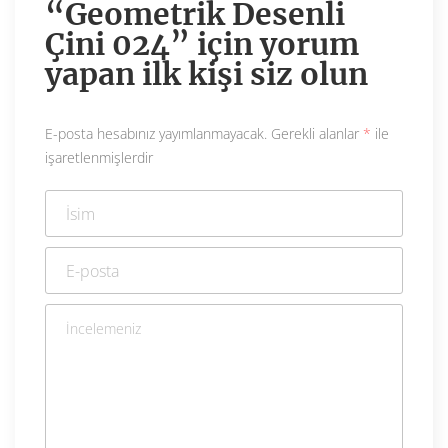
“Geometrik Desenli
Çini 024” için yorum
yapan ilk kişi siz olun
E-posta hesabınız yayımlanmayacak.
Gerekli alanlar
*
ile
işaretlenmişlerdir