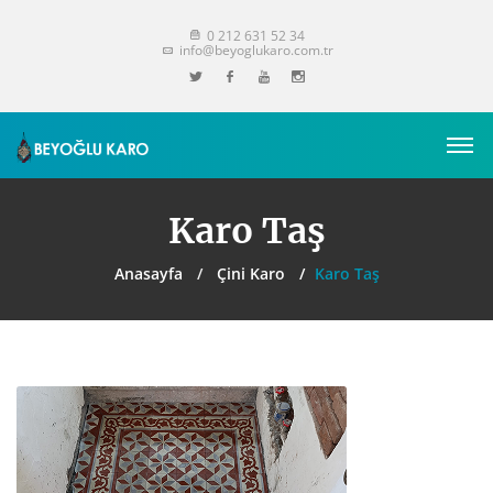
0 212 631 52 34
info@beyoglukaro.com.tr
Karo Taş
Anasayfa
Çini Karo
Karo Taş