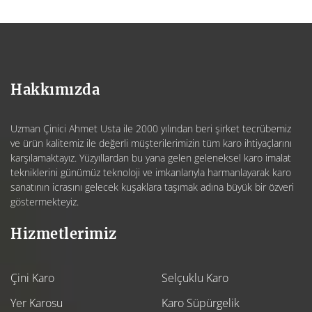
Hakkımızda
Uzman Çinici Ahmet Usta ile 2000 yılından beri şirket tecrübemiz
ve ürün kalitemiz ile değerli müşterilerimizin tüm karo ihtiyaçlarını
karşılamaktayız. Yüzyıllardan bu yana gelen geleneksel karo imalat
tekniklerini günümüz teknoloji ve imkanlarıyla harmanlayarak karo
sanatının icrasını gelecek kuşaklara taşımak adına büyük bir özveri
göstermekteyiz.
Hizmetlerimiz
Çini Karo
Selçuklu Karo
Yer Karosu
Karo Süpürgelik