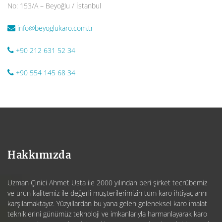
No: 153/A – Beyoğlu / İstanbul
info@beyoglukaro.com.tr
+90 212 631 52 34
+90 554 145 68 34
Hakkımızda
Uzman Çinici Ahmet Usta ile 2000 yılından beri şirket tecrübemiz
ve ürün kalitemiz ile değerli müşterilerimizin tüm karo ihtiyaçlarını
karşılamaktayız. Yüzyıllardan bu yana gelen geleneksel karo imalat
tekniklerini günümüz teknoloji ve imkanlarıyla harmanlayarak karo