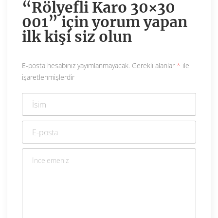
“Rölyefli Karo 30×30
001” için yorum yapan
ilk kişi siz olun
E-posta hesabınız yayımlanmayacak.
Gerekli alanlar
*
ile
işaretlenmişlerdir