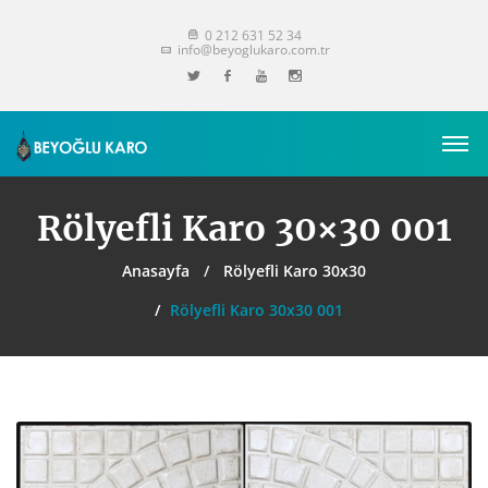
0 212 631 52 34
info@beyoglukaro.com.tr
Rölyefli Karo 30×30 001
Anasayfa
Rölyefli Karo 30x30
Rölyefli Karo 30x30 001