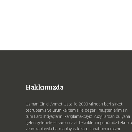
Hakkımızda
Uzman Çinici Ahmet Usta ile 2000 yılından beri şirket
tecrübemiz ve ürün kalitemiz ile değerli müşterilerimizin
tüm karo ihtiyaçlarını karşılamaktayız. Yüzyıllardan bu yana
gelen geleneksel karo imalat tekniklerini günümüz teknoloj
ve imkanlarıyla harmanlayarak karo sanatının icrasını