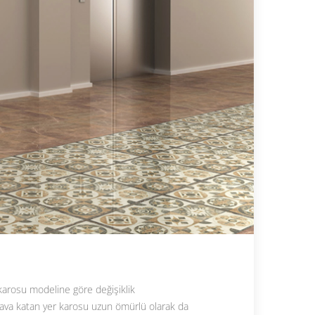
 karosu modeline göre değişiklik
hava katan yer karosu uzun ömürlü olarak da