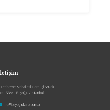
İletişim
Fetihtepe Mahallesi Dere İçi Sokak
o: 153/A - Beyoğlu / İstanbul
info@beyoglukaro.com.tr