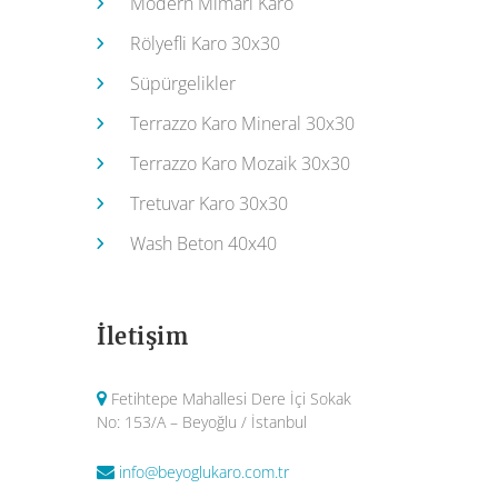
Modern Mimari Karo
Rölyefli Karo 30x30
Süpürgelikler
Terrazzo Karo Mineral 30x30
Terrazzo Karo Mozaik 30x30
Tretuvar Karo 30x30
Wash Beton 40x40
İletişim
Fetihtepe Mahallesi Dere İçi Sokak
No: 153/A – Beyoğlu / İstanbul
info@beyoglukaro.com.tr