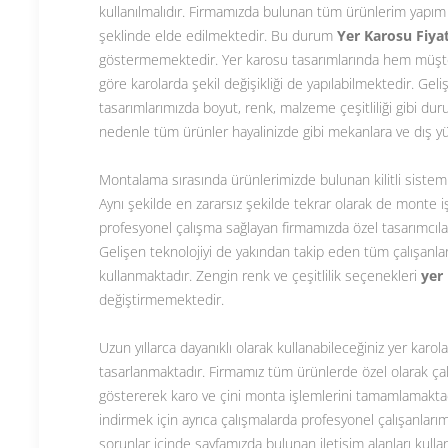
kullanılmalıdır. Firmamızda bulunan tüm ürünlerim yapım 
şeklinde elde edilmektedir. Bu durum
Yer Karosu Fiyat
göstermemektedir. Yer karosu tasarımlarında hem müşte
göre karolarda şekil değişikliği de yapılabilmektedir. Gel
tasarımlarımızda boyut, renk, malzeme çeşitliliği gibi du
nedenle tüm ürünler hayalinizde gibi mekanlara ve dış y
Montalama sırasında ürünlerimizde bulunan kilitli sistem 
Aynı şekilde en zararsız şekilde tekrar olarak de monte i
profesyonel çalışma sağlayan firmamızda özel tasarımcılar
Gelişen teknolojiyi de yakından takip eden tüm çalışanla
kullanmaktadır. Zengin renk ve çeşitlilik seçenekleri
yer 
değiştirmemektedir.
Uzun yıllarca dayanıklı olarak kullanabileceğiniz yer kar
tasarlanmaktadır. Firmamız tüm ürünlerde özel olarak çalı
göstererek karo ve çini monta işlemlerini tamamlamaktad
indirmek için ayrıca çalışmalarda profesyonel çalışanları
sorunlar içinde sayfamızda bulunan iletişim alanları kulla