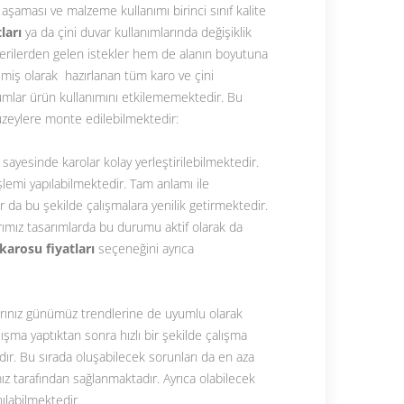
aşaması ve malzeme kullanımı birinci sınıf kalite
ları
ya da çini duvar kullanımlarında değişiklik
rilerden gelen istekler hem de alanın boyutuna
işmiş olarak hazırlanan tüm karo ve çini
rumlar ürün kullanımını etkilememektedir. Bu
üzeylere monte edilebilmektedir:
sayesinde karolar kolay yerleştirilebilmektedir.
şlemi yapılabilmektedir. Tam anlamı ile
 da bu şekilde çalışmalara yenilik getirmektedir.
rımız tasarımlarda bu durumu aktif olarak da
karosu fiyatları
seçeneğini ayrıca
olarınız günümüz trendlerine de uyumlu olarak
şma yaptıktan sonra hızlı bir şekilde çalışma
ır. Bu sırada oluşabilecek sorunları da en aza
mız tarafından sağlanmaktadır. Ayrıca olabilecek
nılabilmektedir.