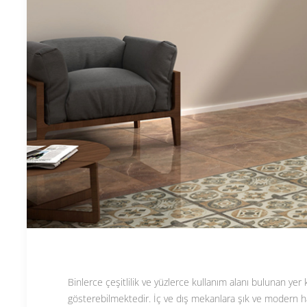
Binlerce çeşitlilik ve yüzlerce kullanım alanı bulunan yer
gösterebilmektedir. İç ve dış mekanlara şık ve modern 