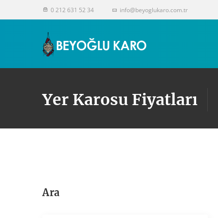
0 212 631 52 34
info@beyoglukaro.com.tr
Yer Karosu Fiyatları
Ara