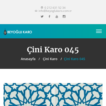
0 212 631 52 34
info@beyoglukaro.com.tr
Çini Karo 045
Anasayfa
Çini Karo
Çini Karo 045