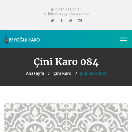
0 212 631 52 34
info@beyoglukaro.com.tr
Çini Karo 084
Anasayfa
Çini Karo
Çini Karo 084