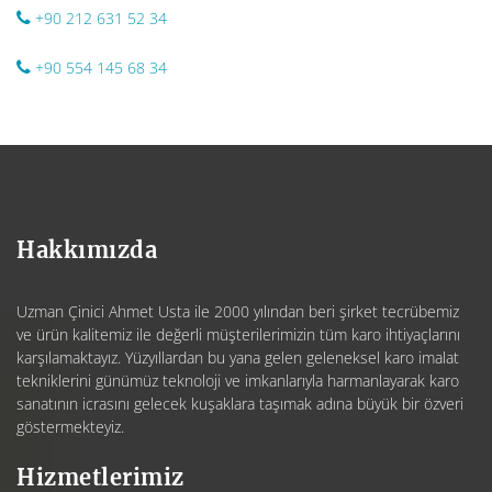
+90 212 631 52 34
+90 554 145 68 34
Hakkımızda
Uzman Çinici Ahmet Usta ile 2000 yılından beri şirket tecrübemiz
ve ürün kalitemiz ile değerli müşterilerimizin tüm karo ihtiyaçlarını
karşılamaktayız. Yüzyıllardan bu yana gelen geleneksel karo imalat
tekniklerini günümüz teknoloji ve imkanlarıyla harmanlayarak karo
sanatının icrasını gelecek kuşaklara taşımak adına büyük bir özveri
göstermekteyiz.
Hizmetlerimiz