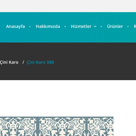
Anasayfa
Hakkımızda
Hizmetler
Ürünler
Çini Karo
Çini Karo 088