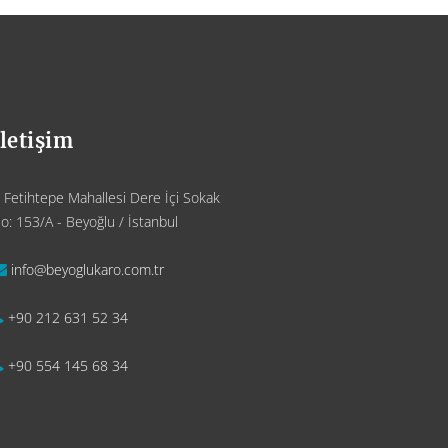
İletişim
Fetihtepe Mahallesi Dere İçi Sokak
o: 153/A - Beyoğlu / İstanbul
info@beyoglukaro.com.tr
+90 212 631 52 34
+90 554 145 68 34