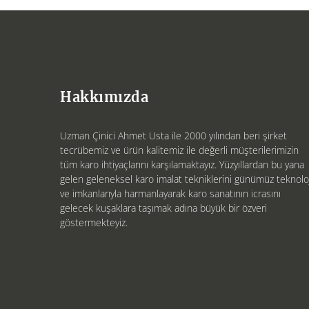
Hakkımızda
Uzman Çinici Ahmet Usta ile 2000 yılından beri şirket
tecrübemiz ve ürün kalitemiz ile değerli müşterilerimizin
tüm karo ihtiyaçlarını karşılamaktayız. Yüzyıllardan bu yana
gelen geleneksel karo imalat tekniklerini günümüz teknoloj
ve imkanlarıyla harmanlayarak karo sanatının icrasını
gelecek kuşaklara taşımak adına büyük bir özveri
göstermekteyiz.