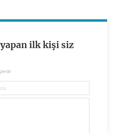
apan ilk kişi siz
şlerdir