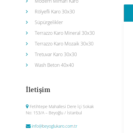
Modern Mimari Karo
Rölyefli Karo 30x30
Süpürgelikler
Terrazzo Karo Mineral 30x30
Terrazzo Karo Mozaik 30x30
Tretuvar Karo 30x30
Wash Beton 40x40
İletişim
Fetihtepe Mahallesi Dere İçi Sokak
No: 153/A – Beyoğlu / İstanbul
info@beyoglukaro.com.tr