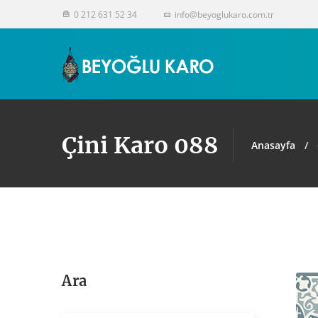
0 212 631 52 34
info@beyoglukaro.com.tr
Çini Karo 088
Anasayfa
Ara