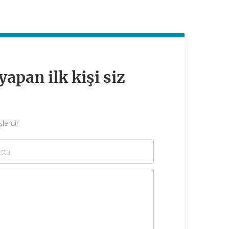
apan ilk kişi siz
şlerdir