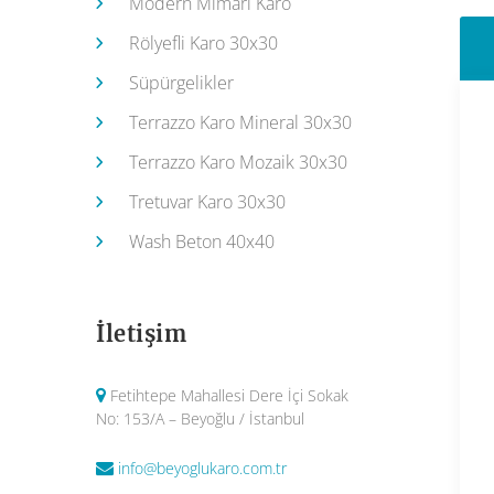
Modern Mimari Karo
Rölyefli Karo 30x30
Süpürgelikler
Terrazzo Karo Mineral 30x30
Terrazzo Karo Mozaik 30x30
Tretuvar Karo 30x30
Wash Beton 40x40
İletişim
Fetihtepe Mahallesi Dere İçi Sokak
No: 153/A – Beyoğlu / İstanbul
info@beyoglukaro.com.tr