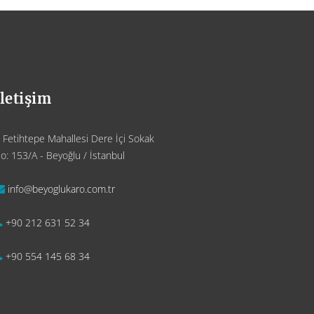
İletişim
Fetihtepe Mahallesi Dere İçi Sokak
o: 153/A - Beyoğlu / İstanbul
info@beyoglukaro.com.tr
+90 212 631 52 34
+90 554 145 68 34