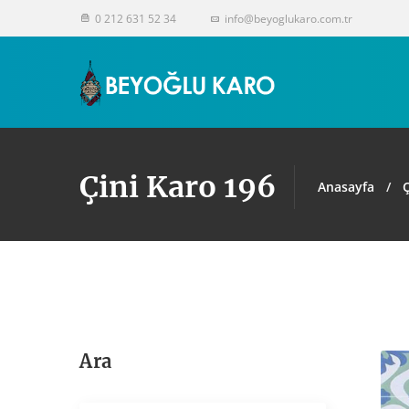
0 212 631 52 34
info@beyoglukaro.com.tr
Çini Karo 196
Anasayfa
Ç
Ara