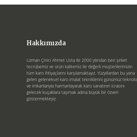
Hakkımızda
Uzman Çinici Ahmet Usta ile 2000 yılından beri şirket
tecrübemiz ve ürün kalitemiz ile değerli müşterilerimizin
tüm karo ihtiyaçlarını karşılamaktayız. Yüzyıllardan bu yana
gelen geleneksel karo imalat tekniklerini günümüz teknoloj
ve imkanlarıyla harmanlayarak karo sanatının icrasını
gelecek kuşaklara taşımak adına büyük bir özveri
göstermekteyiz.