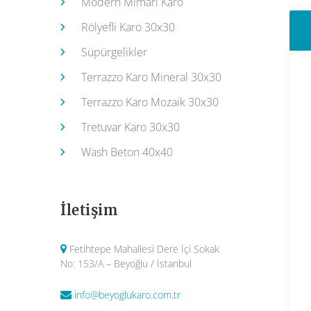
Modern Mimari Karo
Rölyefli Karo 30x30
Süpürgelikler
Terrazzo Karo Mineral 30x30
Terrazzo Karo Mozaik 30x30
Tretuvar Karo 30x30
Wash Beton 40x40
İletişim
Fetihtepe Mahallesi Dere İçi Sokak
No: 153/A – Beyoğlu / İstanbul
info@beyoglukaro.com.tr