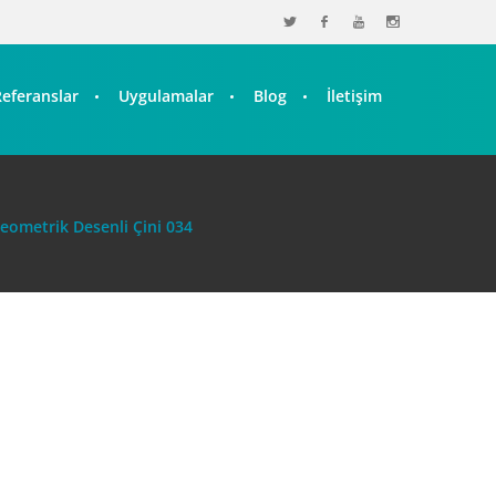
Referanslar
Uygulamalar
Blog
İletişim
eometrik Desenli Çini 034