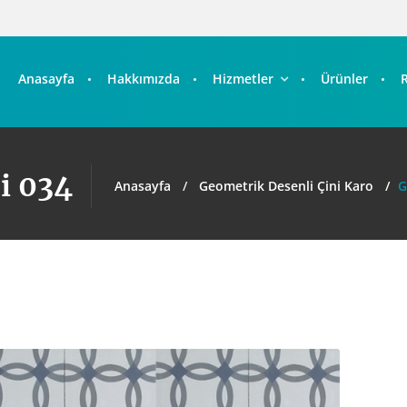
Anasayfa
Hakkımızda
Hizmetler
Ürünler
i 034
Anasayfa
Geometrik Desenli Çini Karo
G