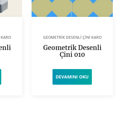
 KARO
GEOMETRIK DESENLI ÇINI KARO
GE
enli
Geometrik Desenli
G
Çini 010
DEVAMINI OKU