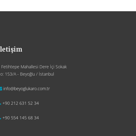
İletişim
Fetihtepe Mahallesi Dere İçi Sokak
o: 153/A - Beyoğlu / İstanbul
info@beyoglukaro.com.tr
+90 212 631 52 34
+90 554 145 68 34