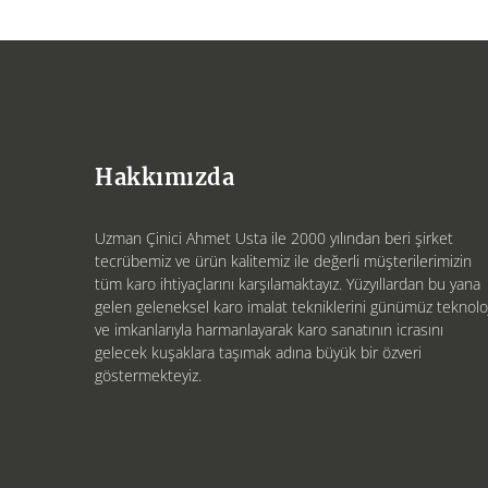
Hakkımızda
Uzman Çinici Ahmet Usta ile 2000 yılından beri şirket
tecrübemiz ve ürün kalitemiz ile değerli müşterilerimizin
tüm karo ihtiyaçlarını karşılamaktayız. Yüzyıllardan bu yana
gelen geleneksel karo imalat tekniklerini günümüz teknoloj
ve imkanlarıyla harmanlayarak karo sanatının icrasını
gelecek kuşaklara taşımak adına büyük bir özveri
göstermekteyiz.