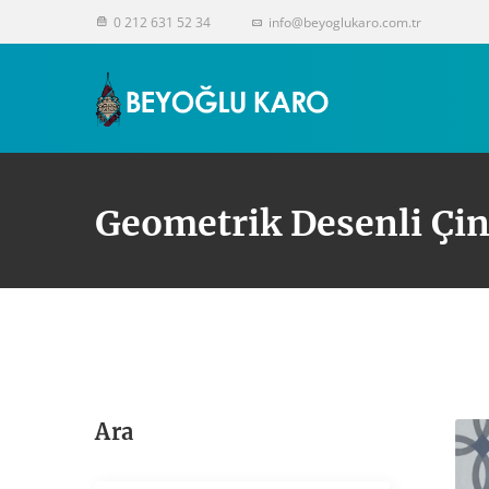
0 212 631 52 34
info@beyoglukaro.com.tr
Geometrik Desenli Çin
Ara